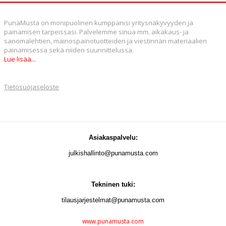
PunaMusta on monipuolinen kumppanisi yritysnäkyvyyden ja
painamisen tarpeissasi. Palvelemme sinua mm. aikakaus- ja
sanomalehtien, mainospainotuotteiden ja viestinnän materiaalien
painamisessa sekä niiden suunnittelussa.
Lue lisää
...
Tietosuojaseloste
Asiakaspalvelu:
julkishallinto@punamusta.com
Tekninen tuki:
tilausjarjestelmat@punamusta.com
www.punamusta.com